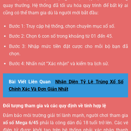
quay thưởng. Hệ thống đã tối ưu hóa quy trình để bất kỳ ai
cũng có thể tham gia dù là người mới bắt đầu:
Bước 1: Truy cập hệ thống, chọn chuyên mục xổ số.
Bước 2: Chọn 6 con số trong khoảng từ 01 đến 45.
Bước 3: Nhập mức tiền đặt cược cho mỗi bộ bạn đã
chọn.
Bước 4: Nhấn nút “Xác nhận” và kiểm tra lịch sử.
Bài Viết Liên Quan
Nhận Diện Tỷ Lệ Trúng Xổ Số
Chính Xác Và Đơn Giản Nhất
Đối tượng tham gia và các quy định về tính hợp lệ
Đảm bảo môi trường giải trí lành mạnh, người chơi tham gia
xổ số Mega 6/45
phải là công dân đủ 18 tuổi trở lên. Các vé
điện tử được khởi tạo trên hệ thống phải xác nhận thanh