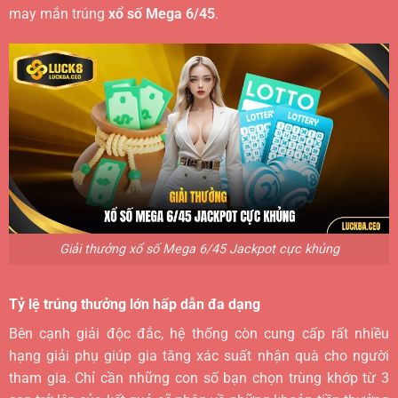
may mắn trúng
xổ số Mega 6/45
.
Giải thưởng xổ số Mega 6/45 Jackpot cực khủng
Tỷ lệ trúng thưởng lớn hấp dẫn đa dạng
Bên cạnh giải độc đắc, hệ thống còn cung cấp rất nhiều
hạng giải phụ giúp gia tăng xác suất nhận quà cho người
tham gia. Chỉ cần những con số bạn chọn trùng khớp từ 3