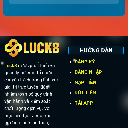
HƯỚNG DẪN
ĐĂNG KÝ
Luck8
được phát triển và
ĐĂNG NHẬP
quản lý bởi một tổ chức
chuyên trách trong lĩnh vực
NẠP TIỀN
giải trí trực tuyến, đảm
RÚT TIỀN
nhiệm toàn bộ quy trình
vận hành và kiểm soát
TẢI APP
chất lượng dịch vụ. Với
mục tiêu tạo ra một môi
trường giải trí an toàn,