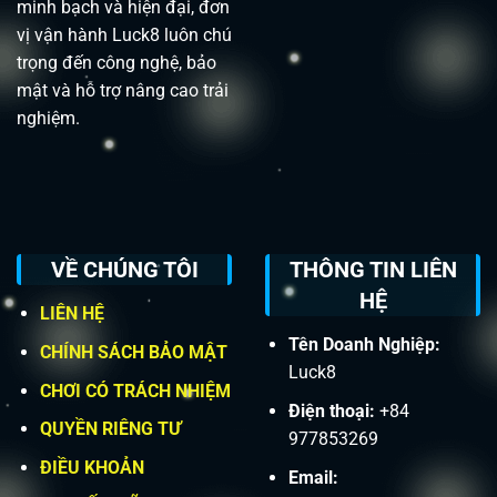
minh bạch và hiện đại, đơn
vị vận hành Luck8 luôn chú
trọng đến công nghệ, bảo
mật và hỗ trợ nâng cao trải
nghiệm.
VỀ CHÚNG TÔI
THÔNG TIN LIÊN
HỆ
LIÊN
H
Ệ
Tên Doanh Nghiệp:
CHÍNH SÁCH BẢO MẬT
Luck8
CHƠI CÓ TRÁCH NHIỆM
Điện thoại:
+84
QUYỀN RIÊNG TƯ
977853269
ĐIỀU KHOẢN
Email: