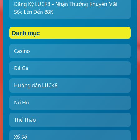
Đăng Ký LUCK8 – Nhận Thưởng Khuyến Mãi
Sốc Lên Đến 88K
Danh mục
Casino
Đá Gà
Hướng dẫn LUCK8
Nổ Hũ
Thể Thao
Xổ Số