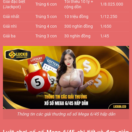
Giải đặc biệt
Tối thiểu 10 tỷ +
Trúng 6 con
1/8.025.000
(Jackpot)
cộng dồn
Giải nhất
Trúng 5 con
10 triệu đồng
1/12.250
Giải nhì
Trúng 4 con
300 nghìn đồng
1/650
Giải ba
Trúng 3 con
30 nghìn đồng
1/45
Thông tin các giải thưởng xổ số Mega 6/45 hấp dẫn