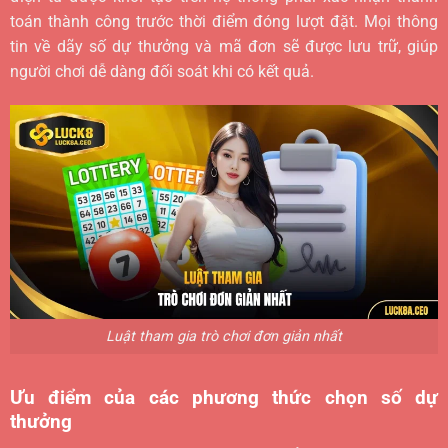
toán thành công trước thời điểm đóng lượt đặt. Mọi thông
tin về dãy số dự thưởng và mã đơn sẽ được lưu trữ, giúp
người chơi dễ dàng đối soát khi có kết quả.
Luật tham gia trò chơi đơn giản nhất
Ưu điểm của các phương thức chọn số dự
thưởng