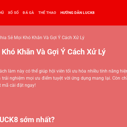
HŨ
XỔ SỐ
ĐÁ GÀ
THỂ THAO
HƯỚNG DẪN LUCK8
hia Sẻ Mọi Khó Khăn Và Gợi Ý Cách Xử Lý
 Khó Khăn Và Gợi Ý Cách Xử Lý
cách làm này có thể giúp hội viên tối ưu hóa nhiều tính năng hiệ
n trải nghiệm mọi ưu điểm tuyệt vời ứng dụng mang lại. Còn ch
t mã cài đặt ngay!
 LUCK8 sớm nhất?