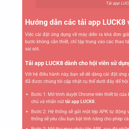
Tải app LUC
Hướng dẫn các tải app LUCK8 v
Việc cài đặt ứng dụng về máy diễn ra khá đơn giả
bước không cần thiết, chỉ tập trung vào các thao tá
sai sót.
Tải app LUCK8 dành cho hội viên sử dụn
Với hệ điều hành này, bạn sẽ dễ dàng cài đặt ứng d
đã được chúng tôi cập nhật cụ thể dưới đây để hội
Bước 1: Mở trình duyệt Chrome trên thiết bị của
chủ và nhấn nút
tải app LUCK8
.
Bước 2: Hệ thống sẽ gửi một tệp APK tự động về
thống sẽ yêu cầu bạn bật tính năng cho phép cà
Bước 3: Mở thư mục chứa tệp APK, sau đó nhấn 