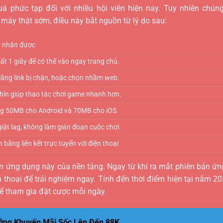
 phức tạp đối với nhiều hội viên hiện nay. Tuy nhiên chúng
 máy thật sớm, điều này bắt nguồn từ lý do sau:
iên nhận được
ất 1 giây để có thể vào ngay trang chủ.
lắng link bị chặn, hoặc chọn nhầm web.
hìn giúp thao tác chơi game nhanh hơn.
ng 50MB cho Android và 70MB cho iOS.
 giật lag, không làm gián đoạn cuộc chơi.
n bằng liên kết trực tuyến với điện thoại
ến ứng dụng này của nền tảng. Ngay từ khi ra mắt phiên bản ứn
ện thoại để trải nghiệm ngay. Tính đến thời điểm hiện tại nắm 20
 tham gia đặt cược mỗi ngày.
ởng Khuyến Mãi Sốc Lên Đến 88K