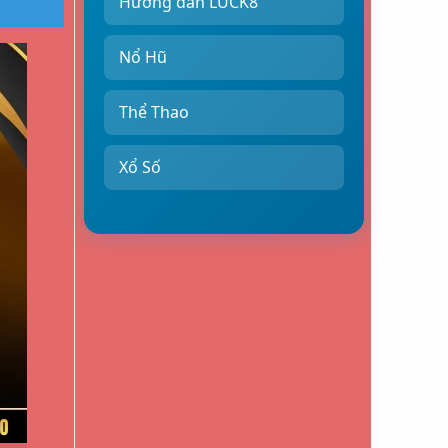
Hướng dẫn LUCK8
Nổ Hũ
Thể Thao
Xổ Số