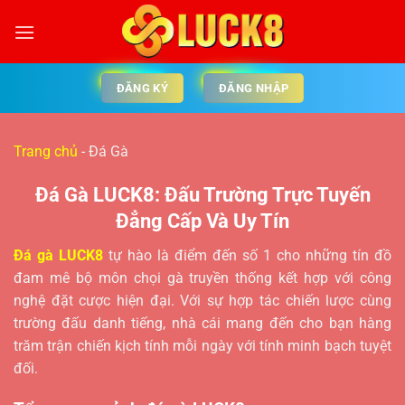
ĐĂNG KÝ
ĐĂNG NHẬP
Trang chủ
-
Đá Gà
Đá Gà LUCK8: Đấu Trường Trực Tuyến
Đẳng Cấp Và Uy Tín
Đá gà LUCK8
tự hào là điểm đến số 1 cho những tín đồ
đam mê bộ môn chọi gà truyền thống kết hợp với công
nghệ đặt cược hiện đại. Với sự hợp tác chiến lược cùng
trường đấu danh tiếng, nhà cái mang đến cho bạn hàng
trăm trận chiến kịch tính mỗi ngày với tính minh bạch tuyệt
đối.