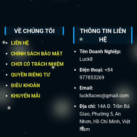
Bí kíp chơi đá gà LUCK8 trăm trận trăm thắng
Muốn trở thành hội viên chuyên nghiệp không chỉ dựa vào
may mắn mà còn cần sự quan sát tinh tế cùng khả năng
phân tích chiến kê sắc bén. Những mẹo nhỏ dưới đây sẽ
VỀ CHÚNG TÔI
THÔNG TIN LIÊN
giúp thành viên tối ưu hóa cơ hội.
HỆ
LIÊN
H
Ệ
Quan sát ngoại hình cũng như phong độ chiến kê
Tên Doanh Nghiệp:
CHÍNH SÁCH BẢO MẬT
Luck8
Trước khi đặt tiền bạn hãy quan sát tướng mạo của 2 chiến
CHƠI CÓ TRÁCH NHIỆM
kê. Một chú gà tham gia
đá gà LUCK8
khỏe mạnh thường
Điện thoại:
+84
QUYỀN RIÊNG TƯ
có mào đủ tươi, đôi mắt lanh lợi, dáng đi vững vàng và bộ
977853269
lông óng mượt. Đặc biệt bạn nên chú ý đến đôi chân vì
ĐIỀU KHOẢN
Email:
những chiến kê có chân thanh mảnh thường ra đòn rất
luck8aceo@gmail.com
KHUYẾN MÃI
nhanh.
Địa chỉ:
14A Đ. Trần Bá
Theo dõi lịch sử cược
Giao, Phường 5, An
Nhơn, Hồ Chí Minh, Việt
Nhà cái cung cấp tính năng thống kê lịch sử đối đầu 10
Nam
trận gần nhất của mỗi chiến kê ngay tại giao diện chính.