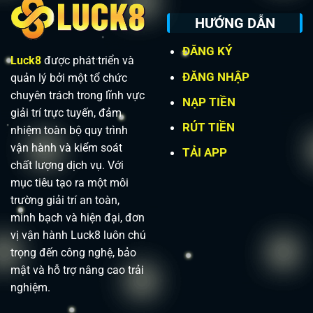
Hướng dẫn tính tiền thưởng khi chơi đấu chiến
kê
HƯỚNG DẪN
Để tham gia cá cược chuyên nghiệp, việc hiểu rõ cách tính
ĐĂNG KÝ
Luck8
được phát triển và
điểm, tính tiền thưởng là điều vô cùng quan trọng với mỗi
ĐĂNG NHẬP
quản lý bởi một tổ chức
người chơi. Nhà cái hiện áp dụng tỷ lệ kèo odds chuẩn
chuyên trách trong lĩnh vực
quốc tế, đảm bảo quyền lợi tối đa cho thành viên.
NẠP TIỀN
giải trí trực tuyến, đảm
RÚT TIỀN
nhiệm toàn bộ quy trình
Cửa cược
đá
Tỷ lệ odds
Công thức
Đặc điểm cửa cược
gà LUCK8
trung bình
tính tiền
vận hành và kiểm soát
TẢI APP
chất lượng dịch vụ. Với
Tiền cược x
Tỷ lệ thắng cao,
Meron
0.85 – 0.95
odds
thường là gà mạnh
mục tiêu tạo ra một môi
trường giải trí an toàn,
Tiền cược x
Tỷ lệ trả thưởng hấp
Wala
0.90 – 1.10
odds
dẫn hơn
minh bạch và hiện đại, đơn
vị vận hành Luck8 luôn chú
Tiền cược x
Hiếm khi thưởng siêu
BDD
1.8 – 1.10
8 hoặc 10
lớn
trọng đến công nghệ, bảo
mật và hỗ trợ nâng cao trải
Tiền cược x
Cao kỷ lục tại nền
FTD
1:88
nghiệm.
88
tảng