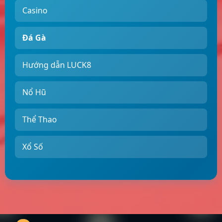
đấu
cựa dao
67/99
Casino
Trực tiếp
Bình luận viên
Phân tích sâu kỹ thuật né đòn
tiếng Việt
Đá Gà
Từ 10K –
Phù hợp cho cả người mới làm
Giới hạn cược
500 triệu
quen và những hội viên lâu năm
Hướng dẫn LUCK8
VNĐ
Nổ Hũ
Thể Thao
Xổ Số
Các trận đấu đến từ Thomo đều rất hay và nhiều lượt cược