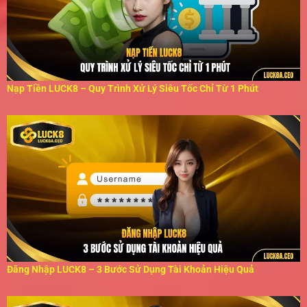
Nạp Tiền LUCK8 – Quy Trình Xử Lý Siêu Tốc Chỉ Từ 1 Phút
Đăng Nhập LUCK8 – 3 Bước Sử Dụng Tài Khoản Hiệu Quả