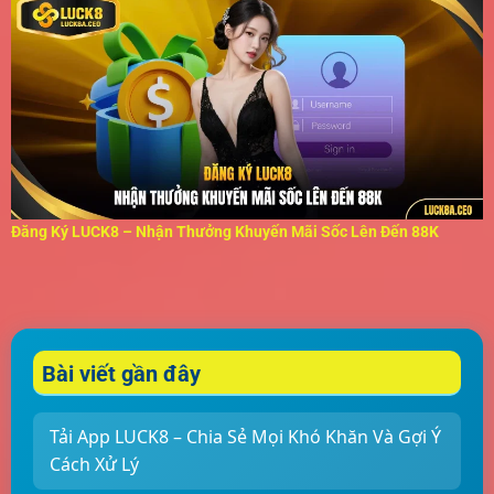
Đăng Ký LUCK8 – Nhận Thưởng Khuyến Mãi Sốc Lên Đến 88K
Bài viết gần đây
Tải App LUCK8 – Chia Sẻ Mọi Khó Khăn Và Gợi Ý
Cách Xử Lý