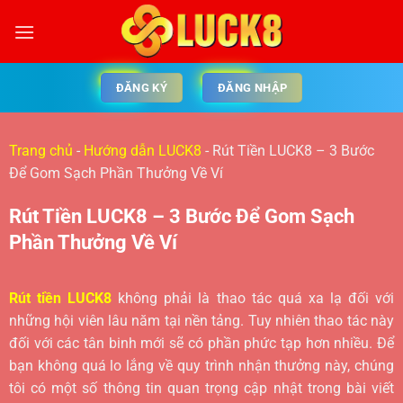
ĐĂNG KÝ
ĐĂNG NHẬP
Trang chủ
-
Hướng dẫn LUCK8
-
Rút Tiền LUCK8 – 3 Bước
Để Gom Sạch Phần Thưởng Về Ví
Rút Tiền LUCK8 – 3 Bước Để Gom Sạch
Phần Thưởng Về Ví
Rút tiền LUCK8
không phải là thao tác quá xa lạ đối với
những hội viên lâu năm tại nền tảng. Tuy nhiên thao tác này
đối với các tân binh mới sẽ có phần phức tạp hơn nhiều. Để
bạn không quá lo lắng về quy trình nhận thưởng này, chúng
tôi có một số thông tin quan trọng cập nhật trong bài viết