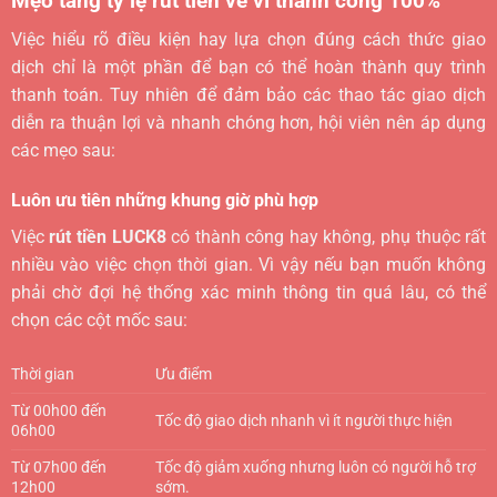
Mẹo tăng tỷ lệ rút tiền về ví thành công 100%
Việc hiểu rõ điều kiện hay lựa chọn đúng cách thức giao
dịch chỉ là một phần để bạn có thể hoàn thành quy trình
thanh toán. Tuy nhiên để đảm bảo các thao tác giao dịch
diễn ra thuận lợi và nhanh chóng hơn, hội viên nên áp dụng
các mẹo sau:
Luôn ưu tiên những khung giờ phù hợp
Việc
rút tiền LUCK8
có thành công hay không, phụ thuộc rất
nhiều vào việc chọn thời gian. Vì vậy nếu bạn muốn không
phải chờ đợi hệ thống xác minh thông tin quá lâu, có thể
chọn các cột mốc sau:
Thời gian
Ưu điểm
Từ 00h00 đến
Tốc độ giao dịch nhanh vì ít người thực hiện
06h00
Từ 07h00 đến
Tốc độ giảm xuống nhưng luôn có người hỗ trợ
12h00
sớm.