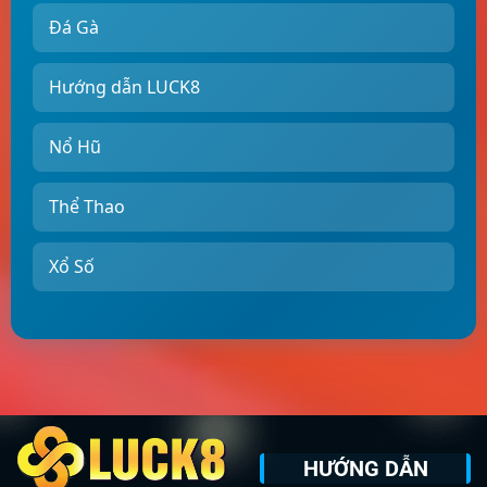
Đá Gà
Hướng dẫn LUCK8
Nổ Hũ
Thể Thao
Xổ Số
HƯỚNG DẪN