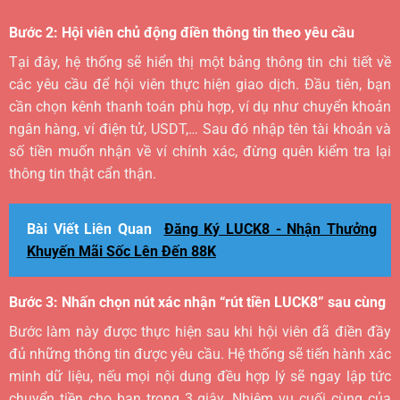
Bước 2: Hội viên chủ động điền thông tin theo yêu cầu
Tại đây, hệ thống sẽ hiển thị một bảng thông tin chi tiết về
các yêu cầu để hội viên thực hiện giao dịch. Đầu tiên, bạn
cần chọn kênh thanh toán phù hợp, ví dụ như chuyển khoản
ngân hàng, ví điện tử, USDT,… Sau đó nhập tên tài khoản và
số tiền muốn nhận về ví chính xác, đừng quên kiểm tra lại
thông tin thật cẩn thận.
Bài Viết Liên Quan
Đăng Ký LUCK8 - Nhận Thưởng
Khuyến Mãi Sốc Lên Đến 88K
Bước 3: Nhấn chọn nút xác nhận “rút tiền LUCK8” sau cùng
Bước làm này được thực hiện sau khi hội viên đã điền đầy
đủ những thông tin được yêu cầu. Hệ thống sẽ tiến hành xác
minh dữ liệu, nếu mọi nội dung đều hợp lý sẽ ngay lập tức
chuyển tiền cho bạn trong 3 giây. Nhiệm vụ cuối cùng của