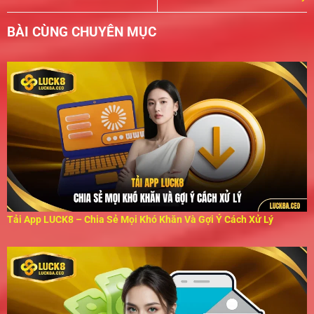
BÀI CÙNG CHUYÊN MỤC
Tải App LUCK8 – Chia Sẻ Mọi Khó Khăn Và Gợi Ý Cách Xử Lý