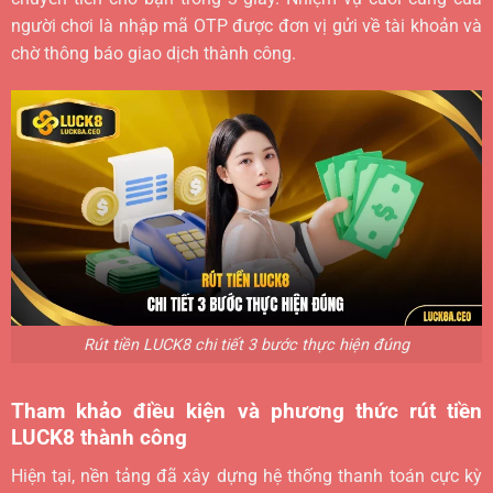
người chơi là nhập mã OTP được đơn vị gửi về tài khoản và
chờ thông báo giao dịch thành công.
Rút tiền LUCK8 chi tiết 3 bước thực hiện đúng
Tham khảo điều kiện và phương thức rút tiền
LUCK8 thành công
Hiện tại, nền tảng đã xây dựng hệ thống thanh toán cực kỳ